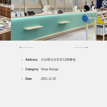
Previous
Next
Address
大分県大分市市1188番地
Category
Shop Design
Date
2021.11.20