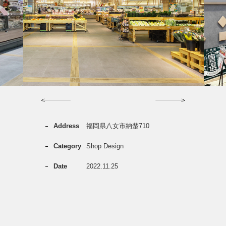
Previous
Next
Address
福岡県八女市納楚710
Category
Shop Design
Date
2022.11.25